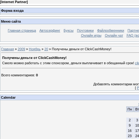
[
Internet Partner
]
Форма входа
Меню сайта
Главная страница
Автосерфинг
Буксы
Почтовики
Файлообменники
Партне
Онлайн игры
Онлайн чат
FAQ (во
Главная
»
2009
»
Ноябрь
»
20
» Получены деньги от ClickCashMoney!
Получены деньги от ClickCashMoney!
Смело можно работать с этим спонсором, деньги выплачивает в обещанный срок!
cl
Всего комментариев
:
0
Добавлять комментарии могу
[
Р
Calendar
Пн
Вт
2
3
9
10
16
17
23
24